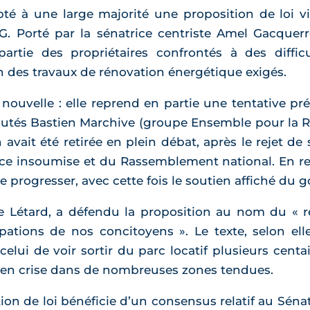
pté à une large majorité une proposition de loi vi
G. Porté par la sénatrice centriste Amel Gacquer
artie des propriétaires confrontés à des diffic
on des travaux de rénovation énergétique exigés.
t nouvelle : elle reprend en partie une tentative p
putés Bastien Marchive (groupe Ensemble pour la Ré
n avait été retirée en plein débat, après le rejet de 
nce insoumise et du Rassemblement national. En re
re progresser, avec cette fois le soutien affiché du
e Létard, a défendu la proposition au nom du « ré
tions de nos concitoyens ». Le texte, selon ell
celui de voir sortir du parc locatif plusieurs cent
n crise dans de nombreuses zones tendues.
on de loi bénéficie d’un consensus relatif au Sénat