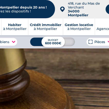
418, rue du Mas de
Montpellier depuis 20 ans !
Verchant
📍
z les dispositifs !
34000
Montpellier
Habiter
Crédit immobilier
Gestion locative
à Montpellier
à Montpellier
à Montpellier
Agence
BUDGET
 biens
Pièces
600 000€