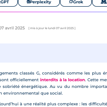
tGPT
⚙
Perplexity
🪐
Grok
🐱
07 avril 2025
[ mis à jour le lundi 07 avril 2025 ]
logements classés G, considérés comme les plus é
sont officiellement
interdits à la location
. Cette me
e sobriété énergétique. Au vu du nombre importa
lan environnemental que social.
ourd’hui à une réalité plus complexe : les difficul